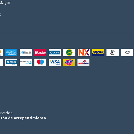
Mayor
s
ervados.
tón de arrepentimiento