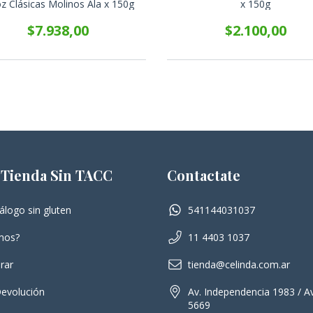
z Clásicas Molinos Ala x 150g
x 150g
$7.938,00
$2.100,00
 Tienda Sin TACC
Contactate
álogo sin gluten
541144031037
mos?
11 4403 1037
rar
tienda@celinda.com.ar
Devolución
Av. Independencia 1983 / Av
5669