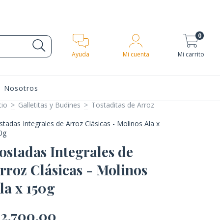
0
Ayuda
Mi cuenta
Mi carrito
Nosotros
cio
>
Galletitas y Budines
>
Tostaditas de Arroz
stadas Integrales de Arroz Clásicas - Molinos Ala x
0g
ostadas Integrales de
rroz Clásicas - Molinos
la x 150g
2.700,00