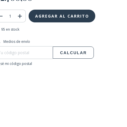
95
en stock
regas para el CP:
CAMBIAR CP
Medios de envío
CALCULAR
sé mi código postal