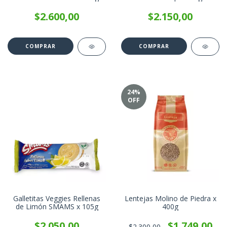
$2.600,00
$2.150,00
24
%
OFF
Galletitas Veggies Rellenas
Lentejas Molino de Piedra x
de Limón SMAMS x 105g
400g
$2.050,00
$1.749,00
$2.300,00